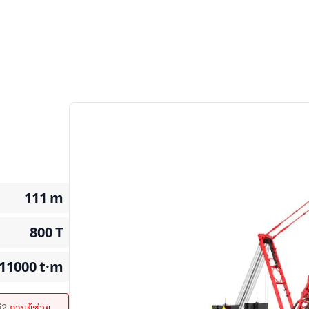
111
m
800
T
11000
t·m
ม่?
ถามผู้ช่วย