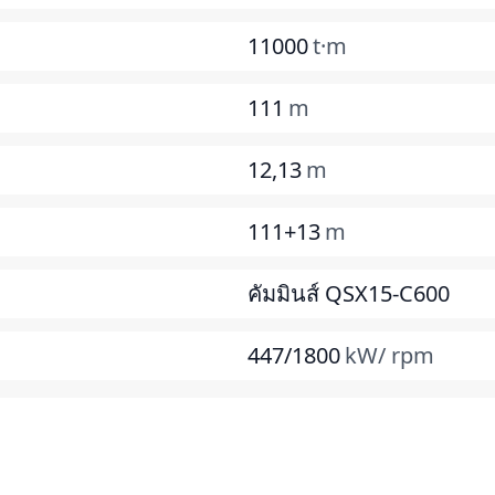
11000
t·m
111
m
12,13
m
111+13
m
คัมมินส์ QSX15-C600
447/1800
kW/ rpm