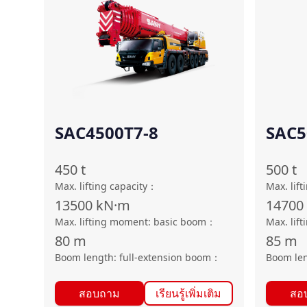
SAC4500T7-8
SAC5
450
t
500
t
Max. lifting capacity
：
Max. lift
13500
kN·m
14700
Max. lifting moment: basic boom
：
Max. lif
80
m
85
m
Boom length: full-extension boom
：
Boom len
สอบถาม
เรียนรู้เพิ่มเติม
สอ