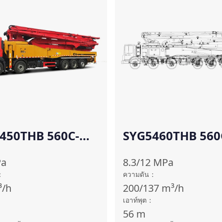
450THB 560C-
SYG5460THB 560
Z-EU)
10(SZ-AM)
a
8.3/12
MPa
：
ความดัน
：
³/h
200/137
m³/h
：
เอาท์พุต
：
56
m