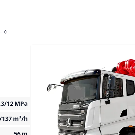
-10
.3/12
MPa
/137
m³/h
56
m