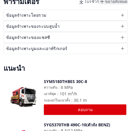
พารามิเตอร์
โบรชัวร์
ขยายทั้งหมด
ข้อมูลจำเพาะโดยรวม
ข้อมูลจำเพาะของระบบสูบน้ำ
ข้อมูลจำเพาะของแชสซี
ข้อมูลจำเพาะบูมและเอาท์ริกเกอร์
แนะนำ
SYM5180THBES 30C-8
เปรียบเทียบ
6
MPa
ความดัน
：
101
m³/h
เอาท์พุต
：
30.1
m
ระยะยกในแนวตั้ง
：
สอบถาม
SYG5370THB 490C-10(ตัวถัง BENZ)
เปรียบเทียบ
8.3/12
MPa
ความดัน
：