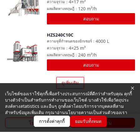
4×17
m³
ความจุรวม
：
120
m³/h
ผลผลิตทางทฤษฎี
：
สอบถาม
HZS240C10C
เปรียบเทียบ
4000
L
ความจุที่กำหนดของมิกเซอร์
：
4×25
m³
ความจุรวม
：
240
m³/h
ผลผลิตทางทฤษฎี
：
สอบถาม
ดูเพิ่มเติม
เว็บไซต์ของเราใช้คุกกี้เพื่อสร้างประสบการณ์ที่ดีกว่าสำหรับคุณ คุกกี้
บางตัวจำเป็นสำหรับการทำงานของเว็บไซต์ บางตัวใช้เพื่อวัตถุประ
สงค์ทางสtatistics และอื่นๆ ถูกตั้งค่าโดยบริการจากบุคคลที่สาม
สำหรับข้อมูลเพิ่มเติม กรุณาอ่านนโยบายความเป็นส่วนตัวของเรา
การตั้งค่าคุกกี้
ยอมรับทั้งหมด
โบรชัวร์
สอบถาม