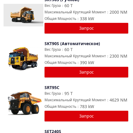
Сравнить
60
T
Вес Груза
：
2000
NM
Максимальный Крутящий Момент
：
338
kW
Общая Мощность
：
Запрос
SKT90S (Автоматическое)
Сравнить
60
T
Вес Груза
：
2300
NM
Максимальный Крутящий Момент
：
390
kW
Общая Мощность
：
Запрос
SRT95C
Сравнить
95
T
Вес Груза
：
4629
NM
Максимальный Крутящий Момент
：
783
kW
Общая Мощность
：
Запрос
SET240S