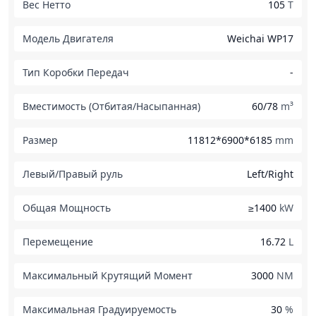
Вес Нетто
105
T
Модель Двигателя
Weichai WP17
Тип Коробки Передач
-
Вместимость (Отбитая/Насыпанная)
60/78
m³
Размер
11812*6900*6185
mm
Левый/Правый руль
Left/Right
Общая Мощность
≥1400
kW
Перемещение
16.72
L
Максимальный Крутящий Момент
3000
NM
Максимальная Градуируемость
30
%