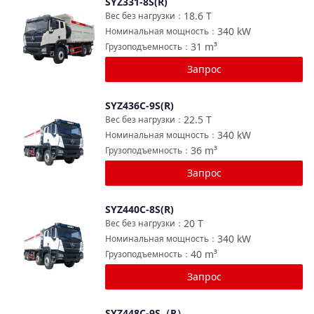
SYZ331-8S(R)
Сравнить
18.6
T
Вес без нагрузки
：
340
kW
Номинальная мощность
：
31
m³
Грузоподъемность
：
Запрос
SYZ436C-9S(R)
Сравнить
22.5
T
Вес без нагрузки
：
340
kW
Номинальная мощность
：
36
m³
Грузоподъемность
：
Запрос
SYZ440C-8S(R)
Сравнить
20
T
Вес без нагрузки
：
340
kW
Номинальная мощность
：
40
m³
Грузоподъемность
：
Запрос
SYZ448C-9S（R）