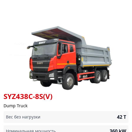
SYZ438C-8S(V)
Dump Truck
42
T
Вес без нагрузки
360
kW
Номинальная мощность