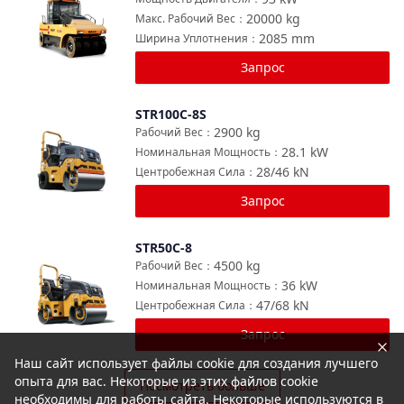
20000
kg
Макс. Рабочий Вес
：
2085
mm
Ширина Уплотнения
：
Запрос
STR100C-8S
Сравнить
2900
kg
Рабочий Вес
：
28.1
kW
Номинальная Мощность
：
28/46
kN
Центробежная Сила
：
Запрос
STR50C-8
Сравнить
4500
kg
Рабочий Вес
：
36
kW
Номинальная Мощность
：
47/68
kN
Центробежная Сила
：
Запрос
Наш сайт использует файлы cookie для создания лучшего
опыта для вас. Некоторые из этих файлов cookie
Посмотреть больше
необходимы для работы сайта. Некоторые используются в