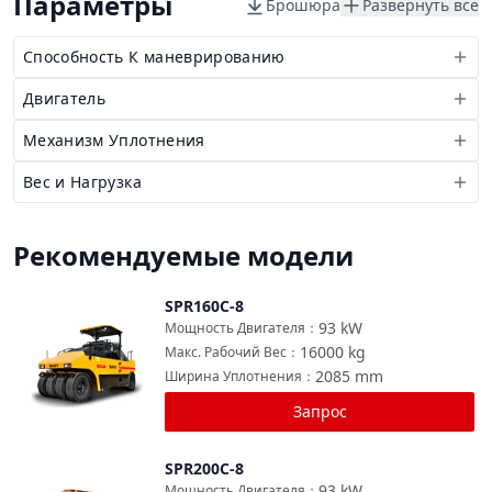
Параметры
Брошюра
Развернуть все
Способность К маневрированию
Двигатель
Механизм Уплотнения
Вес и Нагрузка
Рекомендуемые модели
SPR160C-8
Сравнить
93
kW
Мощность Двигателя
：
16000
kg
Макс. Рабочий Вес
：
2085
mm
Ширина Уплотнения
：
Запрос
SPR200C-8
Сравнить
93
kW
Мощность Двигателя
：