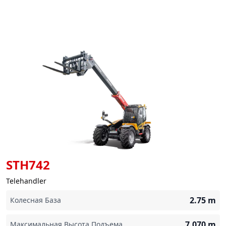
STH742
Telehandler
2.75
m
Колесная База
7.070
m
Максимальная Высота Подъема