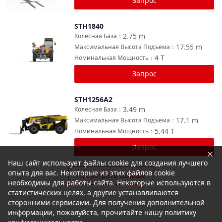
Запрос
STH1840
Сравнить
2.75
m
Колесная База
：
17.55
m
Максимальная Высота Подъема
：
4
T
Номинальная Мощность
：
Запрос
STH1256A2
Сравнить
3.49
m
Колесная База
：
17.1
m
Максимальная Высота Подъема
：
5.44
T
Номинальная Мощность
：
Запрос
Наш сайт использует файлы cookie для создания лучшего
опыта для вас. Некоторые из этих файлов cookie
Посмотреть больше
необходимы для работы сайта. Некоторые используются в
статистических целях, а другие устанавливаются
сторонними сервисами. Для получения дополнительной
информации, пожалуйста, прочитайте нашу политику