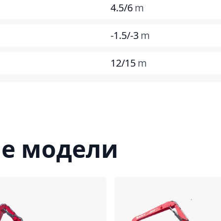
4.5/6
m
-1.5/-3
m
12/15
m
е модели
Сравнить