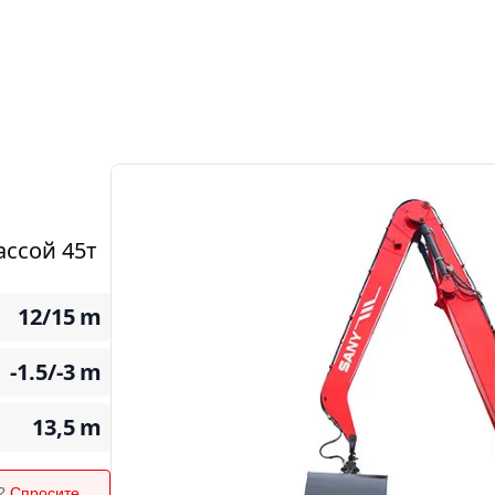
ссой 45т
12/15
m
-1.5/-3
m
13,5
m
я?
Спросите