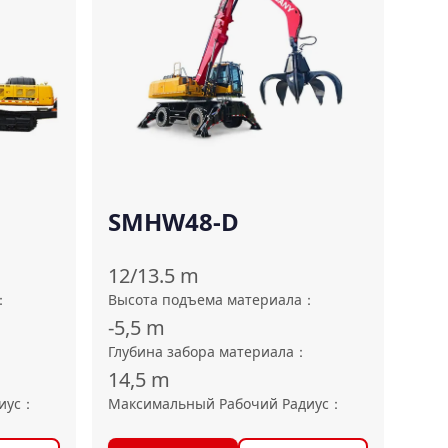
SMHW48-D
12/13.5
m
：
Высота подъема материала
：
-5,5
m
Глубина забора материала
：
14,5
m
иус
：
Максимальный Рабочий Радиус
：