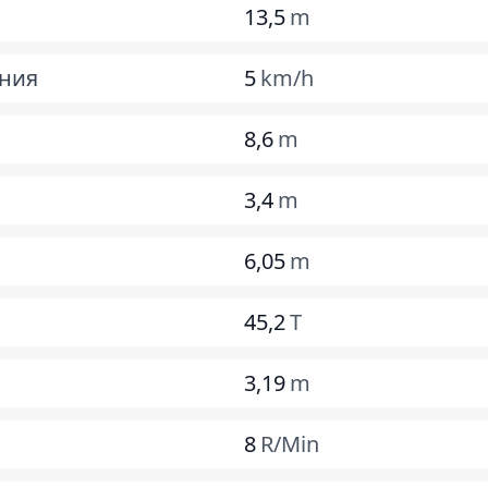
13,5
m
ния
5
km/h
8,6
m
3,4
m
6,05
m
45,2
T
3,19
m
8
R/Min