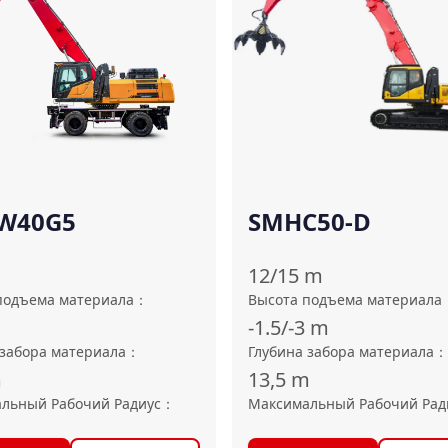
W40G5
SMHC50-D
12/15
m
подъема материала
：
Высота подъема материала
-1.5/-3
m
 забора материала
：
Глубина забора материала
：
m
13,5
m
льный Рабочий Радиус
：
Максимальный Рабочий Рад