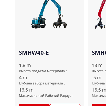
SMHW40-E
SMH
1.8
m
18
m
Высота подъема материала
：
Высота 
4
m
-5
m
Глубина забора материала
：
Глубина
16.5
m
16.5
Максимальный Рабочий Радиус
：
Максима