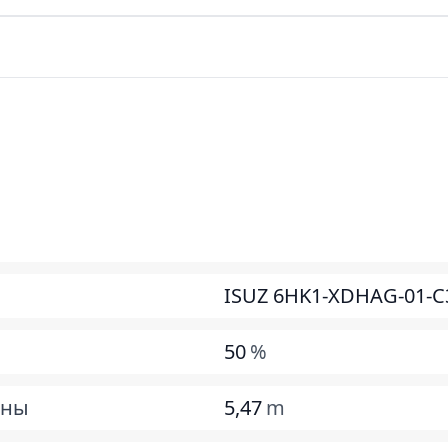
ISUZ 6HK1-XDHAG-01-C
50
%
ины
5,47
m