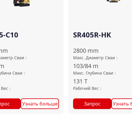
5-C10
SR405R-HK
mm
2800
mm
иаметр Сваи
：
Макс. Диаметр Сваи
：
m
103/84
m
лубина Сваи
：
Макс. Глубина Сваи
：
131
T
 Вес
：
Рабочий Вес
：
прос
Узнать больше
Запрос
Узнать 