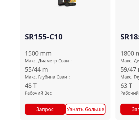
SR155-C10
SR18
1500
mm
1800
Макс. Диаметр Сваи
：
Макс. Д
55/44
m
59/47
Макс. Глубина Сваи
：
Макс. Г
48
T
63
T
Рабочий Вес
：
Рабочий
Запрос
Узнать больше
За