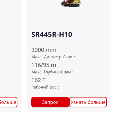
SR445R-H10
3000
mm
Макс. Диаметр Сваи
：
116/95
m
Макс. Глубина Сваи
：
162
T
Рабочий Вес
：
больше
Запрос
Узнать больше