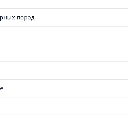
орных пород
е