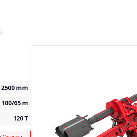
0
2500
mm
100/65
m
120
T
я?
Спросите