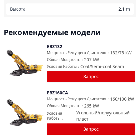
Высота
2.1
m
Рекомендуемые модели
EBZ132
Сравнить
132/75
kW
Мощность Режущего Двигателя
：
207
kW
Общая Мощность
：
Coal/Semi-coal Seam
Условия Работы
：
Запрос
EBZ160CA
Сравнить
160/100
kW
Мощность Режущего Двигателя
：
265
kW
Общая Мощность
：
Угольный/полуугольный
Условия
Работы
：
пласт
Запрос