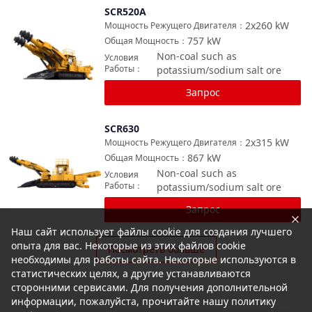
SCR520A
Сравнить
2x260
kW
Мощность Режущего Двигателя
：
757
kW
Общая Мощность
：
Non-coal such as
Условия
Работы
：
potassium/sodium salt ore
Запрос
SCR630
Сравнить
2x315
kW
Мощность Режущего Двигателя
：
867
kW
Общая Мощность
：
Non-coal such as
Условия
Работы
：
potassium/sodium salt ore
Запрос
Наш сайт использует файлы cookie для создания лучшего
опыта для вас. Некоторые из этих файлов cookie
Посмотреть больше
необходимы для работы сайта. Некоторые используются в
статистических целях, а другие устанавливаются
сторонними сервисами. Для получения дополнительной
информации, пожалуйста, прочитайте нашу политику