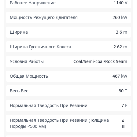
Рабочее Напряжение
1140
V
Мощность Режущего Двигателя
260
kW
Ширина
3.6
m
Ширина Гусеничного Колеса
2.62
m
Условия Работы
Coal/Semi-coal/Rock Seam
Общая Мощность
467
kW
Весь Вес
80
T
Нормальная Твердость При Резании
7
F
Нормальная Твердость При Резании (Толщина
≤
Породы <500 мм)
Ⅲ