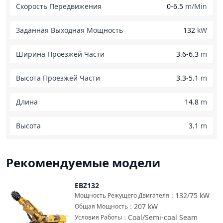
Скорость Передвижения
0-6.5
m/Min
Заданная Выходная Мощность
132
kW
Ширина Проезжей Части
3.6-6.3
m
Высота Проезжей Части
3.3-5.1
m
Длина
14.8
m
Высота
3.1
m
Рекомендуемые модели
EBZ132
Сравнить
132/75
kW
Мощность Режущего Двигателя
：
207
kW
Общая Мощность
：
Coal/Semi-coal Seam
Условия Работы
：