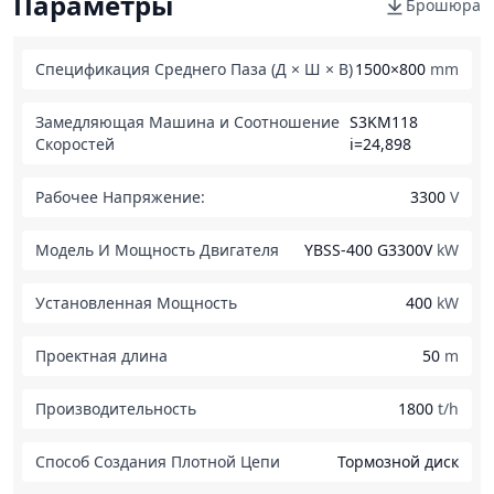
Параметры
Брошюра
Спецификация Среднего Паза (Д × Ш × В)
1500×800
mm
Замедляющая Машина и Соотношение
S3KM118
Скоростей
i=24,898
Рабочее Напряжение:
3300
V
Модель И Мощность Двигателя
YBSS-400 G3300V
kW
Установленная Мощность
400
kW
Проектная длина
50
m
Производительность
1800
t/h
Способ Создания Плотной Цепи
Тормозной диск