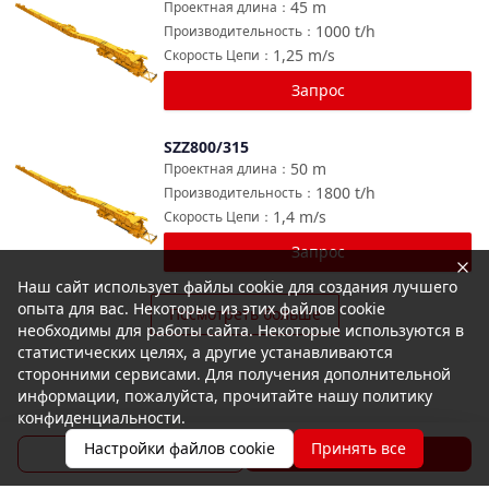
45
m
Проектная длина
：
1000
t/h
Производительность
：
1,25
m/s
Скорость Цепи
：
Запрос
SZZ800/315
Сравнить
50
m
Проектная длина
：
1800
t/h
Производительность
：
1,4
m/s
Скорость Цепи
：
Запрос
Наш сайт использует файлы cookie для создания лучшего
опыта для вас. Некоторые из этих файлов cookie
Посмотреть больше
необходимы для работы сайта. Некоторые используются в
статистических целях, а другие устанавливаются
сторонними сервисами. Для получения дополнительной
информации, пожалуйста, прочитайте нашу политику
конфиденциальности.
Настройки файлов cookie
Принять все
Брошюра
Запрос