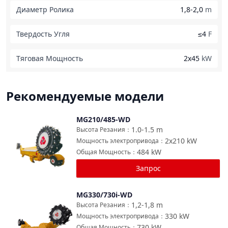
Диаметр Ролика
1,8-2,0
m
Твердость Угля
≤4
F
Тяговая Мощность
2x45
kW
Рекомендуемые модели
MG210/485-WD
Сравнить
1.0-1.5
m
Высота Резания
：
2x210
kW
Мощность электропривода
：
484
kW
Общая Мощность
：
Запрос
MG330/730i-WD
Сравнить
1,2-1,8
m
Высота Резания
：
330
kW
Мощность электропривода
：
730
kW
Общая Мощность
：