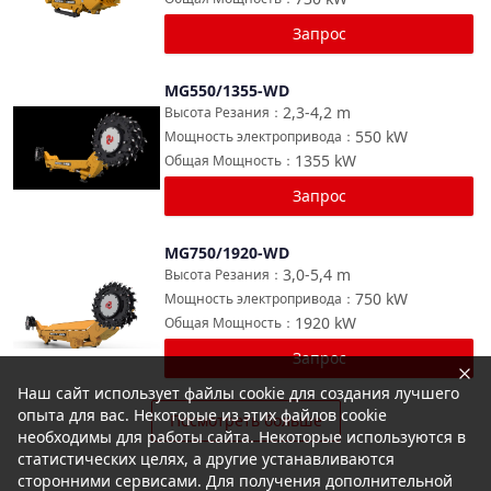
Запрос
MG550/1355-WD
Сравнить
2,3-4,2
m
Высота Резания
：
550
kW
Мощность электропривода
：
1355
kW
Общая Мощность
：
Запрос
MG750/1920-WD
Сравнить
3,0-5,4
m
Высота Резания
：
750
kW
Мощность электропривода
：
1920
kW
Общая Мощность
：
Запрос
Наш сайт использует файлы cookie для создания лучшего
опыта для вас. Некоторые из этих файлов cookie
Посмотреть больше
необходимы для работы сайта. Некоторые используются в
статистических целях, а другие устанавливаются
сторонними сервисами. Для получения дополнительной