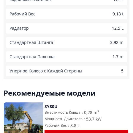
Рабочий Вес
9.18
t
Радиатор
12.5
L
Стандартная Штанга
3.92
m
Стандартная Палочка
1.7
m
Упорное Колесо с Каждой Стороны
5
Рекомендуемые модели
SY80U
Сравнить
0,28
m³
Вместимость Ковша
：
53,7
kW
Мощность Двигателя
：
8,8
t
Рабочий Вес
：