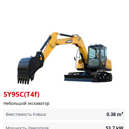
SY95C(T4f)
Небольшой экскаватор
0.38
m³
Вместимость Ковша
53.7
kW
Мощность Двигателя