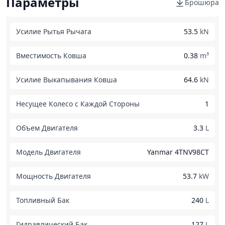
Параметры
Брошюра
Усилие Рытья Рычага
53.5
kN
Вместимость Ковша
0.38
m³
Усилие Выкапывания Ковша
64.6
kN
Несущее Колесо с Каждой Стороны
1
Объем Двигателя
3.3
L
Модель Двигателя
Yanmar 4TNV98CT
Мощность Двигателя
53.7
kW
Топливный Бак
240
L
Гидравлический Бак
127
L