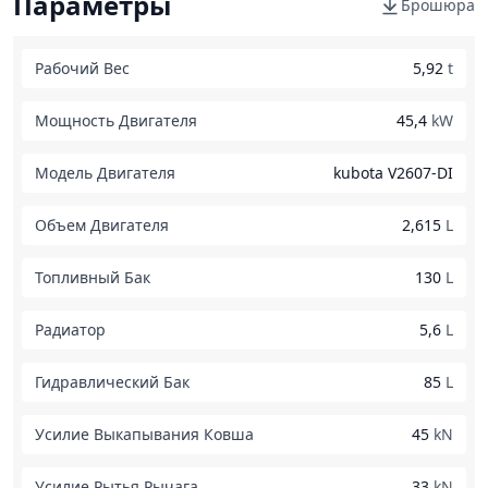
Параметры
Брошюра
Рабочий Вес
5,92
t
Мощность Двигателя
45,4
kW
Модель Двигателя
kubota V2607-DI
Объем Двигателя
2,615
L
Топливный Бак
130
L
Радиатор
5,6
L
Гидравлический Бак
85
L
Усилие Выкапывания Ковша
45
kN
Усилие Рытья Рычага
33
kN