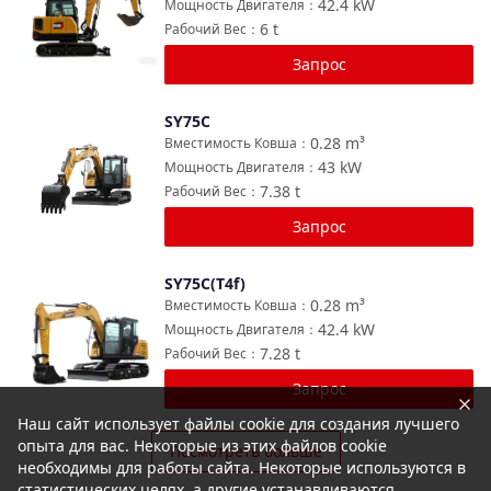
42.4
kW
Мощность Двигателя
：
6
t
Рабочий Вес
：
Запрос
SY75C
Сравнить
0.28
m³
Вместимость Ковша
：
43
kW
Мощность Двигателя
：
7.38
t
Рабочий Вес
：
Запрос
SY75C(T4f)
Сравнить
0.28
m³
Вместимость Ковша
：
42.4
kW
Мощность Двигателя
：
7.28
t
Рабочий Вес
：
Запрос
Наш сайт использует файлы cookie для создания лучшего
опыта для вас. Некоторые из этих файлов cookie
Посмотреть больше
необходимы для работы сайта. Некоторые используются в
статистических целях, а другие устанавливаются