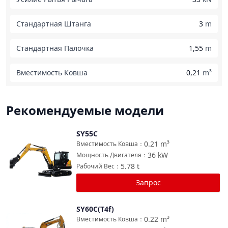
Стандартная Штанга
3
m
Стандартная Палочка
1,55
m
Вместимость Ковша
0,21
m³
Рекомендуемые модели
SY55C
Сравнить
0.21
m³
Вместимость Ковша
：
36
kW
Мощность Двигателя
：
5.78
t
Рабочий Вес
：
Запрос
SY60C(T4f)
Сравнить
0.22
m³
Вместимость Ковша
：