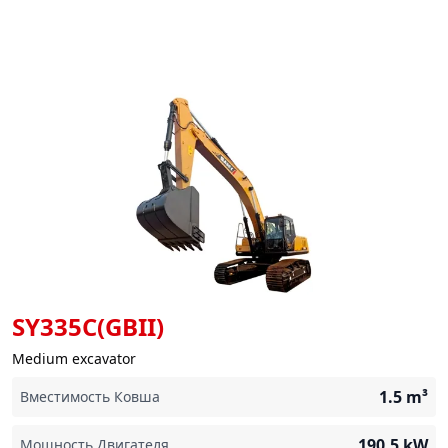
SY335C(GBII)
Medium excavator
1.5
m³
Вместимость Ковша
190.5
kW
Мощность Двигателя