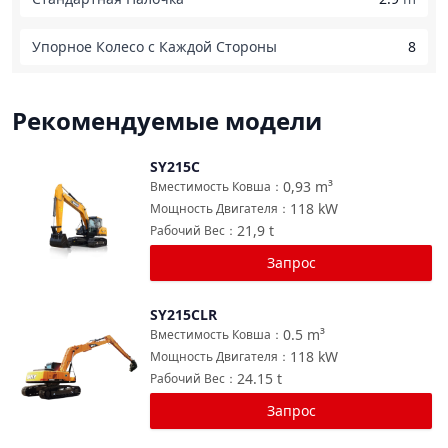
Упорное Колесо с Каждой Стороны
8
Рекомендуемые модели
SY215C
Сравнить
0,93
m³
Вместимость Ковша
：
118
kW
Мощность Двигателя
：
21,9
t
Рабочий Вес
：
Запрос
SY215CLR
Сравнить
0.5
m³
Вместимость Ковша
：
118
kW
Мощность Двигателя
：
24.15
t
Рабочий Вес
：
Запрос