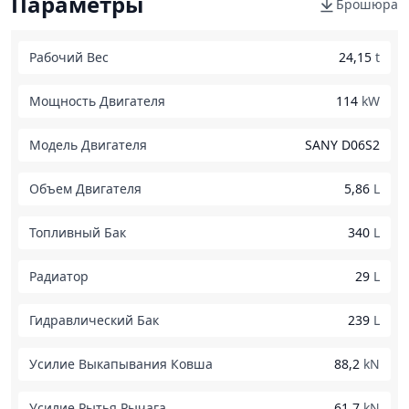
Параметры
Брошюра
Рабочий Вес
24,15
t
Мощность Двигателя
114
kW
Модель Двигателя
SANY D06S2
Объем Двигателя
5,86
L
Топливный Бак
340
L
Радиатор
29
L
Гидравлический Бак
239
L
Усилие Выкапывания Ковша
88,2
kN
Усилие Рытья Рычага
61,7
kN