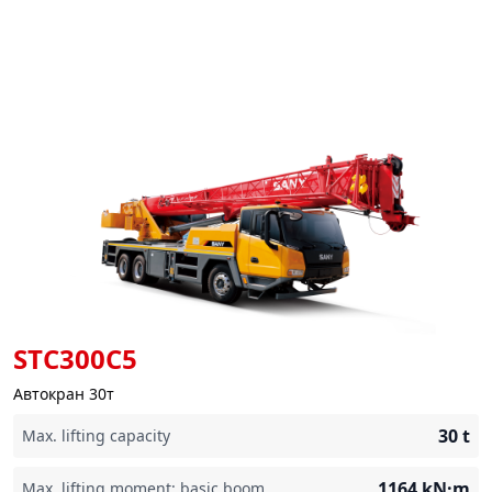
STC300C5
Автокран 30т
30
t
Max. lifting capacity
1164
kN·m
Max. lifting moment: basic boom