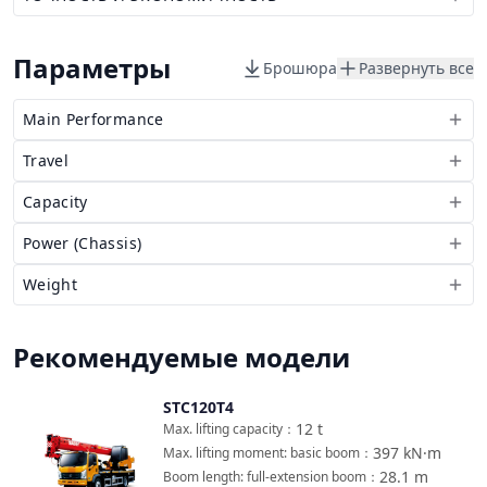
Параметры
Брошюра
Развернуть все
Main Performance
Travel
Capacity
Power (Chassis)
Weight
Рекомендуемые модели
STC120T4
Сравнить
12
t
Max. lifting capacity
：
397
kN·m
Max. lifting moment: basic boom
：
28.1
m
Boom length: full-extension boom
：