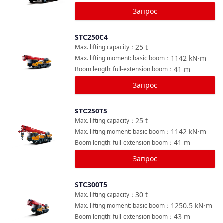
Запрос
STC250C4
Сравнить
25
t
Max. lifting capacity
：
1142
kN·m
Max. lifting moment: basic boom
：
41
m
Boom length: full-extension boom
：
Запрос
STC250T5
Сравнить
25
t
Max. lifting capacity
：
1142
kN·m
Max. lifting moment: basic boom
：
41
m
Boom length: full-extension boom
：
Запрос
STC300T5
Сравнить
30
t
Max. lifting capacity
：
1250.5
kN·m
Max. lifting moment: basic boom
：
43
m
Boom length: full-extension boom
：