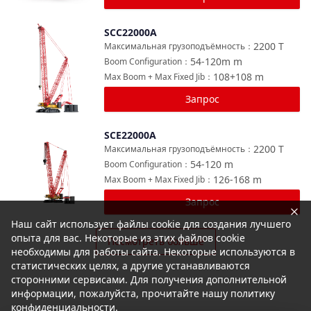
SCC22000A
Сравнить
2200
T
Максимальная грузоподъёмность
：
54-120m
m
Boom Configuration
：
108+108
m
Max Boom + Max Fixed Jib
：
Запрос
SCE22000A
Сравнить
2200
T
Максимальная грузоподъёмность
：
54-120
m
Boom Configuration
：
126-168
m
Max Boom + Max Fixed Jib
：
Запрос
Наш сайт использует файлы cookie для создания лучшего
опыта для вас. Некоторые из этих файлов cookie
Посмотреть больше
необходимы для работы сайта. Некоторые используются в
статистических целях, а другие устанавливаются
сторонними сервисами. Для получения дополнительной
информации, пожалуйста, прочитайте нашу политику
конфиденциальности.