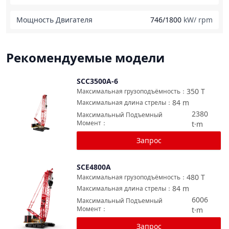
Мощность Двигателя
746/1800
kW/ rpm
Рекомендуемые модели
SCC3500A-6
Сравнить
350
T
Максимальная грузоподъёмность
：
84
m
Максимальная длина стрелы
：
2380
Максимальный Подъемный
Момент
：
t·m
Запрос
SCE4800A
Сравнить
480
T
Максимальная грузоподъёмность
：
84
m
Максимальная длина стрелы
：
6006
Максимальный Подъемный
Момент
：
t·m
Запрос