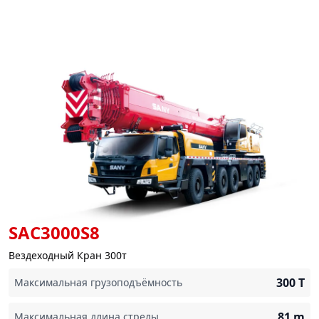
SAC3000S8
Вездеходный Кран 300т
300
T
Максимальная грузоподъёмность
81
m
Максимальная длина стрелы