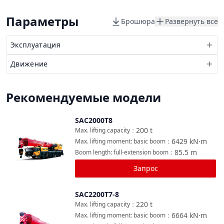
Параметры
Брошюра
Развернуть все
Эксплуатация
Движение
Рекомендуемые модели
SAC2000T8
Сравнить
200
t
Max. lifting capacity
：
6429
kN·m
Max. lifting moment: basic boom
：
85.5
m
Boom length: full-extension boom
：
Запрос
SAC2200T7-8
Сравнить
220
t
Max. lifting capacity
：
6664
kN·m
Max. lifting moment: basic boom
：