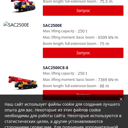
75.5
m
Boom length: full-extension boom
：
Запрос
SAC2500E
Сравнить
250
t
Max. lifting capacity
：
6509
kN·m
Max. lifting moment: basic boom
：
75
m
Boom length: full-extension boom
：
Запрос
SAC2500C8-8
Сравнить
250
t
Max. lifting capacity
：
7369
kN·m
Max. lifting moment: basic boom
：
88
m
Boom length: full-extension boom
：
Запрос
Наш сайт использует файлы cookie для создания лучшего
опыта для вас. Некоторые из этих файлов cookie
Посмотреть больше
необходимы для работы сайта. Некоторые используются в
статистических целях, а другие устанавливаются
сторонними сервисами. Для получения дополнительной