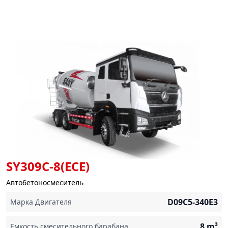
SY309C-8(ECE)
Автобетоносмеситель
D09C5-340E3
Марка Двигателя
8
m³
Емкость смесительного барабана