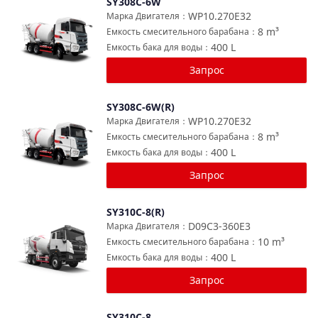
SY308C-6W
Сравнить
WP10.270E32
Марка Двигателя
：
8
m³
Емкость смесительного барабана
：
400
L
Емкость бака для воды
：
Запрос
SY308C-6W(R)
Сравнить
WP10.270E32
Марка Двигателя
：
8
m³
Емкость смесительного барабана
：
400
L
Емкость бака для воды
：
Запрос
SY310C-8(R)
Сравнить
D09C3-360E3
Марка Двигателя
：
10
m³
Емкость смесительного барабана
：
400
L
Емкость бака для воды
：
Запрос
SY310C-8