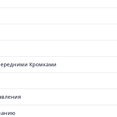
 Передними Кромками
авления
ванию