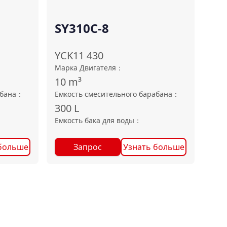
SY310C-8
YCK11 430
Марка Двигателя
：
10
m³
абана
：
Емкость смесительного барабана
：
300
L
Емкость бака для воды
：
больше
Запрос
Узнать больше