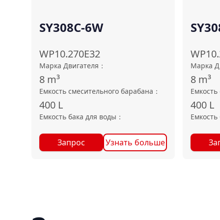
SY308C-6W
SY30
WP10.270E32
WP10.
Марка Двигателя
：
Марка Д
8
m³
8
m³
Емкость смесительного барабана
：
Емкость
400
L
400
L
Емкость бака для воды
：
Емкость 
Запрос
Узнать больше
За