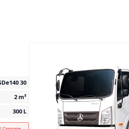
SDe140 30
2
m³
300
L
я?
Спросите