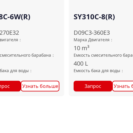
8C-6W(R)
SY310C-8(R)
270E32
D09C3-360E3
вигателя
：
Марка Двигателя
：
10
m³
 смесительного барабана
：
Емкость смесительного бар
400
L
бака для воды
：
Емкость бака для воды
：
прос
Узнать больше
Запрос
Узнать 