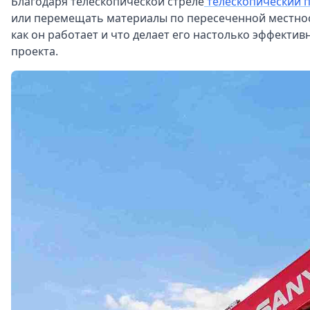
Благодаря телескопической стреле
телескопический 
или перемещать материалы по пересеченной местнос
как он работает и что делает его настолько эффект
проекта.