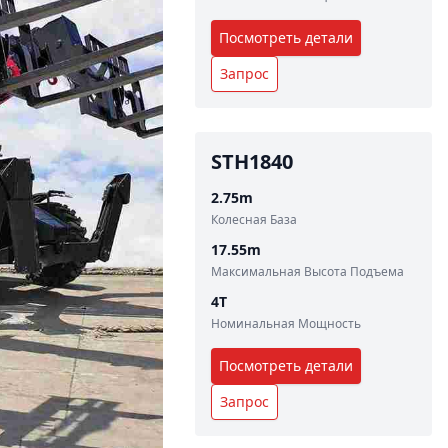
Посмотреть детали
Запрос
STH1840
2.75
m
Колесная База
17.55
m
Максимальная Высота Подъема
4
T
Номинальная Мощность
Посмотреть детали
Запрос