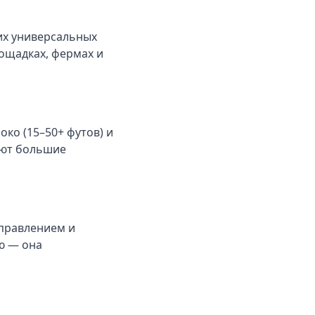
их универсальных
ощадках, фермах и
ко (15–50+ футов) и
ают большие
правлением и
ю — она