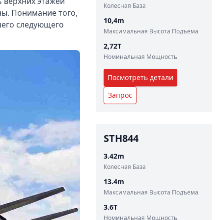
 верхних этажей
Колесная База
ы. Понимание того,
10,4
m
шего следующего
Максимальная Высота Подъема
2,72
T
Номинальная Мощность
Посмотреть детали
Запрос
STH844
3.42
m
Колесная База
13.4
m
Максимальная Высота Подъема
3.6
T
Номинальная Мощность