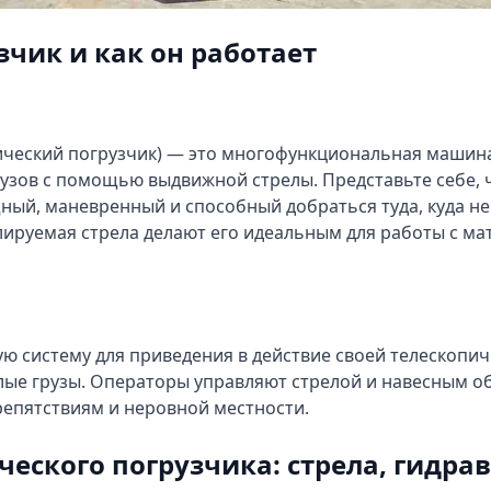
зчик и как он работает
пический погрузчик) — это многофункциональная машин
зов с помощью выдвижной стрелы. Представьте себе, ч
ый, маневренный и способный добраться туда, куда не
лируемая стрела делают его идеальным для работы с м
ю систему для приведения в действие своей телескопич
лые грузы. Операторы управляют стрелой и навесным о
епятствиям и неровной местности.
еского погрузчика: стрела, гидра