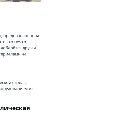
а, предназначенная
то это нечто
 доберётся другая
атериалами на
еской стрелы,
борудованием из
влическая