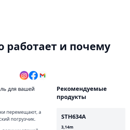
о работает и почему
Рекомендуемые
ель для вашей
продукты
ики перемещают, а
STH634A
ский погрузчик.
3,14
m