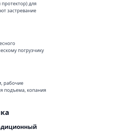
 протектор) для
ют застревание
есного
ческому погрузчику
и, рабочие
я подъема, копания
ика
радиционный