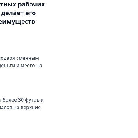
отных рабочих
 делает его
реимуществ
агодаря сменным
еньги и место на
 более 30 футов и
иалов на верхние