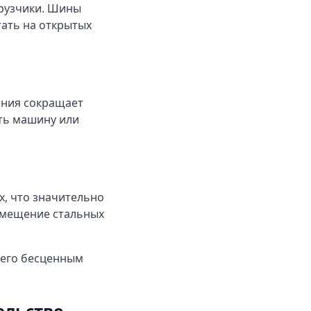
грузчики. Шины
ать на открытых
ания сокращает
ть машину или
х, что значительно
ремещение стальных
 его бесценным
ельство,