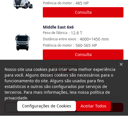
485
HP
Potência do motor
：
Consulta
Middle East 6x6
Comparar
12.8
T
Peso de fábrica
：
4000+1450
mm
Distância entre eixos
：
560-565
HP
Potência do motor
：
Consulta
Nosso site usa cookies para criar uma melhor experiência
Ver Mais
para você. Alguns desses cookies são necessários para o
funcionamento do site. Alguns são usados para fins
estatísticos e outros são configurados por serviços de
terceiros. Para mais informações, leia nossa política de
privacidade.
Configurações de Cookies
Aceitar Todos
Folheto
Consulta