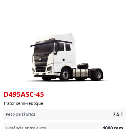
D495ASC-45
Trator semi-reboque
7.5
T
Peso de fábrica
4000
mm
Distância entre eixos