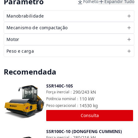
Parâmetro
Folheto
Expandir Tudo
Manobrabilidade
Mecanismo de compactação
Motor
Peso e carga
Recomendada
SSR140C-10S
Comparar
290/243
kN
Força inercial
：
110
kW
Potência nominal
：
14530
kg
Peso operacional
：
Consulta
SSR100C-10 (DONGFENG CUMMINS)
Comparar
280/216
kN
Força inercial
：