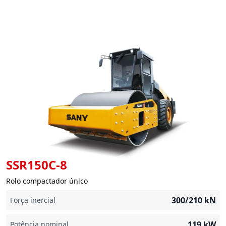
SSR150C-8
Rolo compactador único
300/210
kN
Força inercial
119
kW
Potência nominal