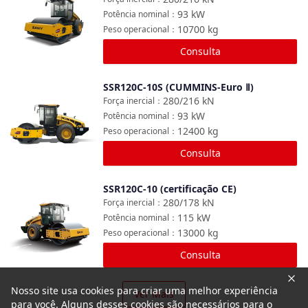
93
kW
Potência nominal
：
10700
kg
Peso operacional
：
Consulta
SSR120C-10S (CUMMINS-Euro Ⅱ)
Comparar
280/216
kN
Força inercial
：
93
kW
Potência nominal
：
12400
kg
Peso operacional
：
Consulta
SSR120C-10 (certificação CE)
Comparar
280/178
kN
Força inercial
：
115
kW
Potência nominal
：
13000
kg
Peso operacional
：
Consulta
Nosso site usa cookies para criar uma melhor experiência
Ver Mais
para você. Alguns desses cookies são necessários para o