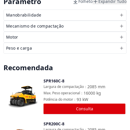
Parâmetro
Folheto
Expandir Tudo
Manobrabilidade
Mecanismo de compactação
Motor
Peso e carga
Recomendada
SPR160C-8
Comparar
2085
mm
Largura de compactação
：
16000
kg
Max. Peso operacional
：
93
kW
Potência do motor
：
Consulta
SPR200C-8
Comparar
2085
mm
Largura de compactação
：