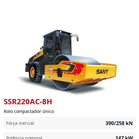
SSR220AC-8H
Rolo compactador único
390/258
kN
Força inercial
147
kW
Potência nominal