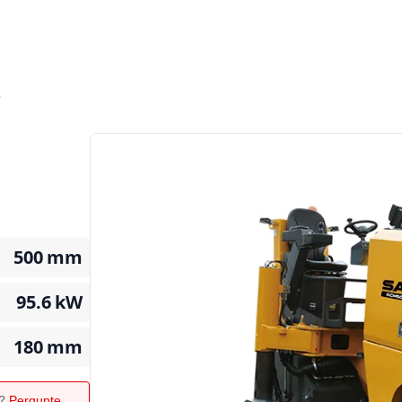
3
500
mm
95.6
kW
180
mm
o?
Pergunte