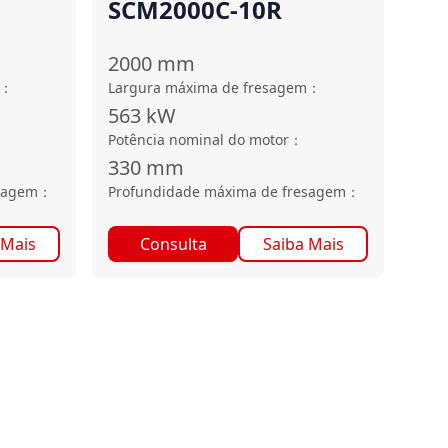
SCM2000C-10R
2000
mm
：
Largura máxima de fresagem
：
563
kW
Potência nominal do motor
：
330
mm
sagem
：
Profundidade máxima de fresagem
：
 Mais
Consulta
Saiba Mais