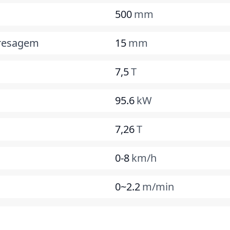
500
mm
fresagem
15
mm
7,5
T
95.6
kW
7,26
T
0-8
km/h
0~2.2
m/min