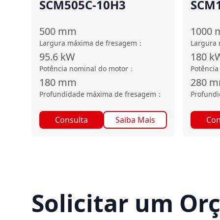
SCM505C-10H3
SCM1
500
mm
1000
Largura máxima de fresagem
：
Largura
95.6
kW
180
k
Potência nominal do motor
：
Potência
180
mm
280
m
Profundidade máxima de fresagem
：
Profund
Consulta
Saiba Mais
Con
Solicitar um O