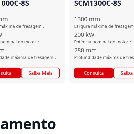
000C-8S
SCM1300C-8S
mm
1300
mm
 máxima de fresagem
：
Largura máxima de fresagem
W
200
kW
 nominal do motor
：
Potência nominal do motor
：
m
280
mm
idade máxima de fresagem
：
Profundidade máxima de fre
sulta
Saiba Mais
Consulta
Saiba
rçamento