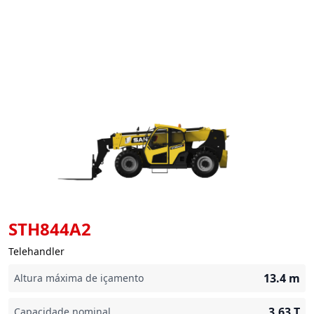
STH844A2
Telehandler
13.4
m
Altura máxima de içamento
3.63
T
Capacidade nominal