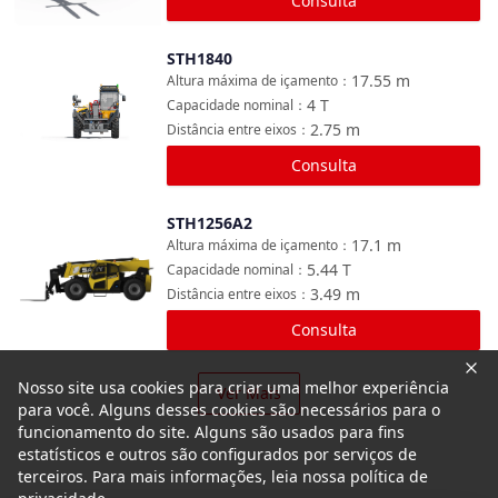
Consulta
STH1840
Comparar
17.55
m
Altura máxima de içamento
：
4
T
Capacidade nominal
：
2.75
m
Distância entre eixos
：
Consulta
STH1256A2
Comparar
17.1
m
Altura máxima de içamento
：
5.44
T
Capacidade nominal
：
3.49
m
Distância entre eixos
：
Consulta
Nosso site usa cookies para criar uma melhor experiência
Ver Mais
para você. Alguns desses cookies são necessários para o
funcionamento do site. Alguns são usados para fins
estatísticos e outros são configurados por serviços de
terceiros. Para mais informações, leia nossa política de