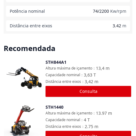
Potência nominal
74/2200
Kw/rpm
Distância entre eixos
3.42
m
Recomendada
STH844A1
Comparar
13,4
m
Altura máxima de içamento
：
3,63
T
Capacidade nominal
：
3,42
m
Distância entre eixos
：
Consulta
STH1440
Comparar
13.97
m
Altura máxima de içamento
：
4
T
Capacidade nominal
：
2.75
m
Distância entre eixos
：