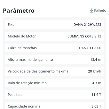
Parâmetro
Folheto
Eixo
DANA 212HY/223
Modelo do Motor
CUMMINS QSF3.8 T3
Caixa de marchas
DANA T12000
Altura máxima de içamento
13.4
m
Velocidade de deslocamento máxima
20
km/h
Raio de rotação mínimo
4.3
m
Peso total
11.6
T
Capacidade nominal
3.63
T