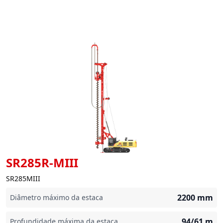
SR285R-MIII
SR285MIII
2200
mm
Diâmetro máximo da estaca
94/61
m
Profundidade máxima da estaca