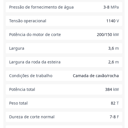
Pressão de fornecimento de água
3-8
MPa
Tensão operacional
1140
V
Potência do motor de corte
200/150
kW
Largura
3,6
m
Largura da roda da esteira
2,6
m
Condições de trabalho
Camada de cavão/rocha
Potência total
384
kW
Peso total
82
T
Dureza de corte normal
7-8
F