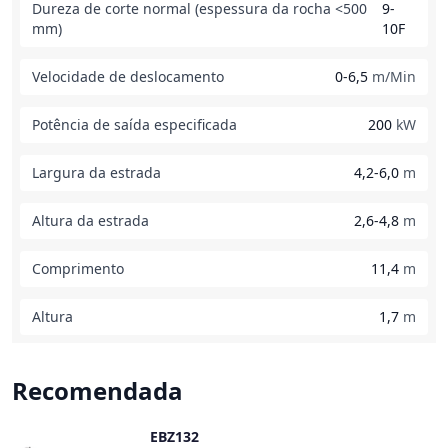
Dureza de corte normal (espessura da rocha <500
9-
mm)
10F
Velocidade de deslocamento
0-6,5
m/Min
Potência de saída especificada
200
kW
Largura da estrada
4,2-6,0
m
Altura da estrada
2,6-4,8
m
Comprimento
11,4
m
Altura
1,7
m
Recomendada
EBZ132
Comparar