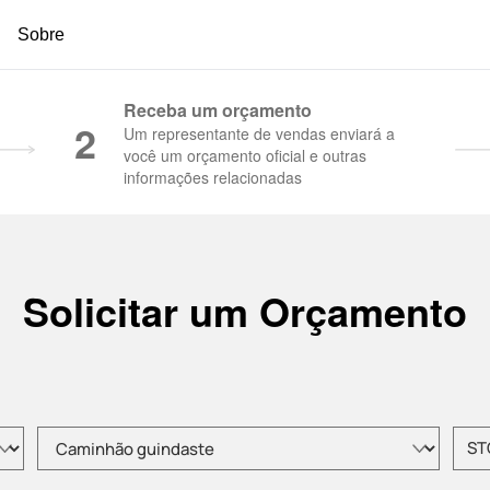
Sobre
 Concreto | Guindastes para construção - SAN
Receba um orçamento
2
Um representante de vendas enviará a
você um orçamento oficial e outras
informações relacionadas
Solicitar um Orçamento
Selecione o tipo de produto
Insir