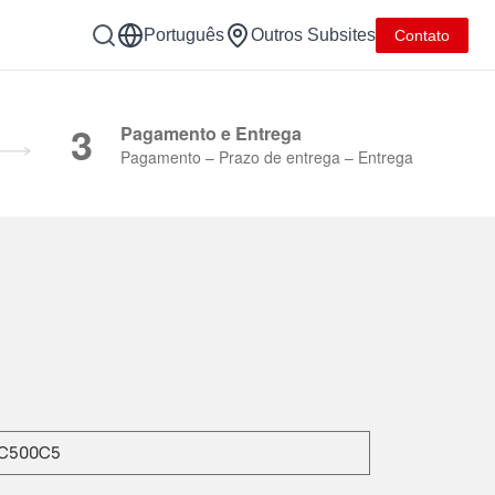
Português
Outros Subsites
Contato
Y Group
3
Pagamento e Entrega
Pagamento – Prazo de entrega – Entrega
a o modelo do produto