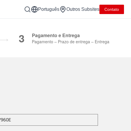
Português
Outros Subsites
Contato
Y Group
3
Pagamento e Entrega
Pagamento – Prazo de entrega – Entrega
a o modelo do produto