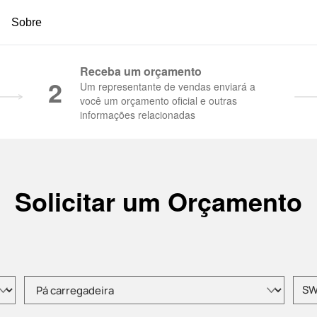
Sobre
 Concreto | Guindastes para construção - SAN
Receba um orçamento
2
Um representante de vendas enviará a
você um orçamento oficial e outras
informações relacionadas
Solicitar um Orçamento
Selecione o tipo de produto
Insir