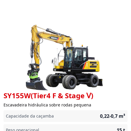
SY155W(Tier4 F & Stage Ⅴ)
Escavadeira hidráulica sobre rodas pequena
0,22-0,7
m³
Capacidade da caçamba
15
t
Peso operacional