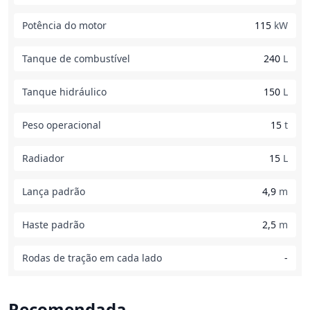
Potência do motor
115
kW
Tanque de combustível
240
L
Tanque hidráulico
150
L
Peso operacional
15
t
Radiador
15
L
Lança padrão
4,9
m
Haste padrão
2,5
m
Rodas de tração em cada lado
-
Recomendada