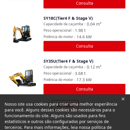
Consulta
SY18C(Tier4 F & Stage Ⅴ)
Comparar
0.04
m³
Capacidade da caçamba
：
1.98
t
Peso operacional
：
14.6
kW
Potência do motor
：
Consulta
SY35U(Tier4 F & Stage Ⅴ)
Comparar
0.12
m³
Capacidade da caçamba
：
3.68
t
Peso operacional
：
17.3
kW
Potência do motor
：
Consulta
Nosso site usa cookies para criar uma melhor experiência
Ver Mais
para você. Alguns desses cookies são necessários para o
funcionamento do site. Alguns são usados para fins
estatísticos e outros são configurados por serviços de
terceiros. Para mais informações, leia nossa política de