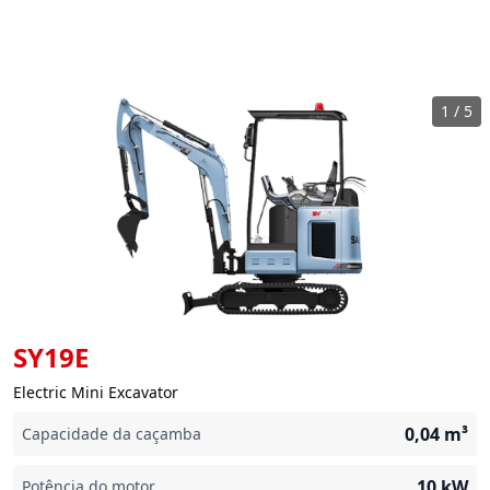
1
/
5
SY19E
Electric Mini Excavator
0,04
m³
Capacidade da caçamba
10
kW
Potência do motor