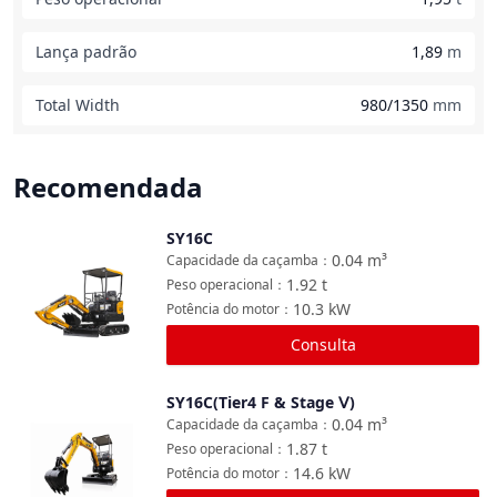
Lança padrão
1,89
m
Total Width
980/1350
mm
Recomendada
SY16C
Comparar
0.04
m³
Capacidade da caçamba
：
1.92
t
Peso operacional
：
10.3
kW
Potência do motor
：
Consulta
SY16C(Tier4 F & Stage Ⅴ)
Comparar
0.04
m³
Capacidade da caçamba
：
1.87
t
Peso operacional
：
14.6
kW
Potência do motor
：