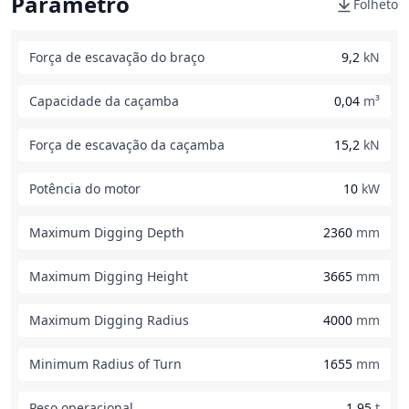
Parâmetro
Folheto
Força de escavação do braço
9,2
kN
Capacidade da caçamba
0,04
m³
Força de escavação da caçamba
15,2
kN
Potência do motor
10
kW
Maximum Digging Depth
2360
mm
Maximum Digging Height
3665
mm
Maximum Digging Radius
4000
mm
Minimum Radius of Turn
1655
mm
Peso operacional
1,95
t