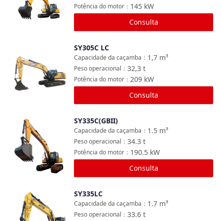
145
kW
Potência do motor
：
Consulta
SY305C LC
Comparar
1,7
m³
Capacidade da caçamba
：
32,3
t
Peso operacional
：
209
kW
Potência do motor
：
Consulta
SY335C(GBII)
Comparar
1.5
m³
Capacidade da caçamba
：
34.3
t
Peso operacional
：
190.5
kW
Potência do motor
：
Consulta
SY335LC
Comparar
1.7
m³
Capacidade da caçamba
：
33.6
t
Peso operacional
：