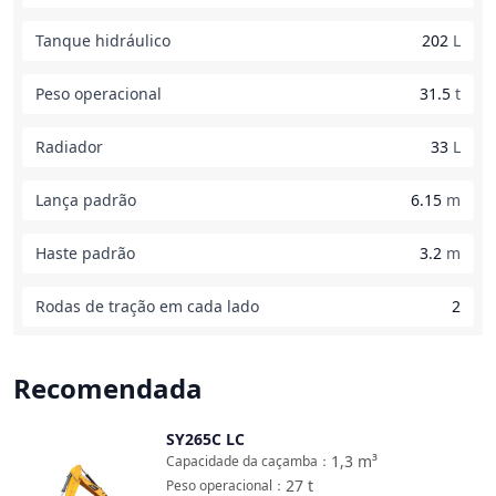
Tanque hidráulico
202
L
Peso operacional
31.5
t
Radiador
33
L
Lança padrão
6.15
m
Haste padrão
3.2
m
Rodas de tração em cada lado
2
Recomendada
SY265C LC
Comparar
1,3
m³
Capacidade da caçamba
：
27
t
Peso operacional
：