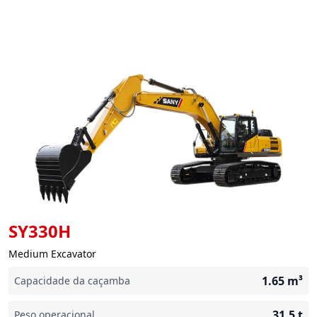
SY330H
Medium Excavator
1.65
m³
Capacidade da caçamba
31.5
t
Peso operacional