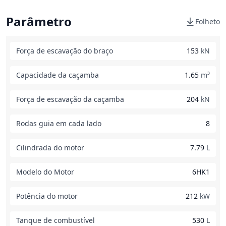
Parâmetro
Folheto
Força de escavação do braço
153
kN
Capacidade da caçamba
1.65
m³
Força de escavação da caçamba
204
kN
Rodas guia em cada lado
8
Cilindrada do motor
7.79
L
Modelo do Motor
6HK1
Potência do motor
212
kW
Tanque de combustível
530
L