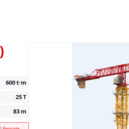
)
600
t·m
25
T
83
m
o?
Pergunte