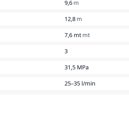
9,6
m
12,8
m
7,6 mt
mt
3
31,5 MPa
25–35 l/min