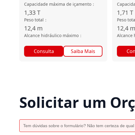
Capacidade máxima de içamento
：
Capacid
1,33
T
1,71
T
Peso total
：
Peso tota
12,4
m
12,4
Alcance hidráulico máximo
：
Alcance 
Consulta
Saiba Mais
Con
Solicitar um O
Tem dúvidas sobre o formulário? Não tem certeza de qual