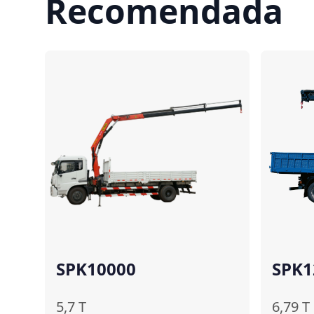
Recomendada
Comparar
SPK10000
SPK1
5,7
T
6,79
T