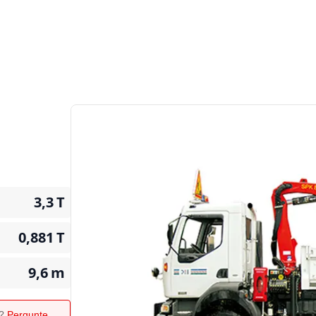
3,3
T
0,881
T
9,6
m
o?
Pergunte