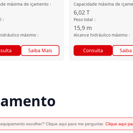
ade máxima de içamento
：
Capacidade máxima de içame
6,02
T
l
：
Peso total
：
m
15,9
m
hidráulico máximo
：
Alcance hidráulico máximo
：
sulta
Saiba Mais
Consulta
Saiba
rçamento
 equipamento escolher? Clique aqui para me perguntar.
Clique aqui p