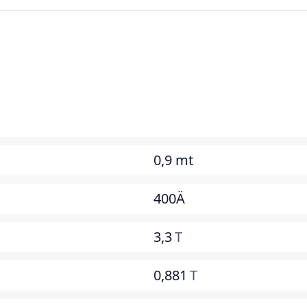
0,9 mt
400Ä
3,3
T
0,881
T