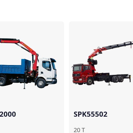
Comparar
2000
SPK55502
20
T