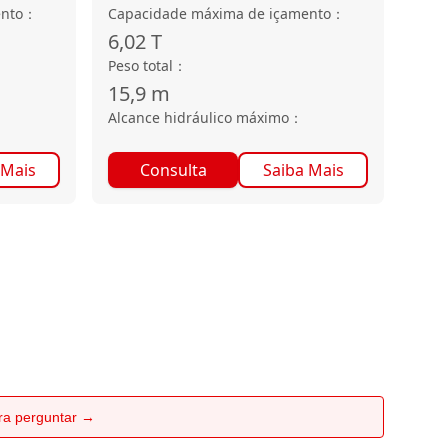
nto
：
Capacidade máxima de içamento
：
6,02
T
Peso total
：
15,9
m
Alcance hidráulico máximo
：
 Mais
Consulta
Saiba Mais
ara perguntar →