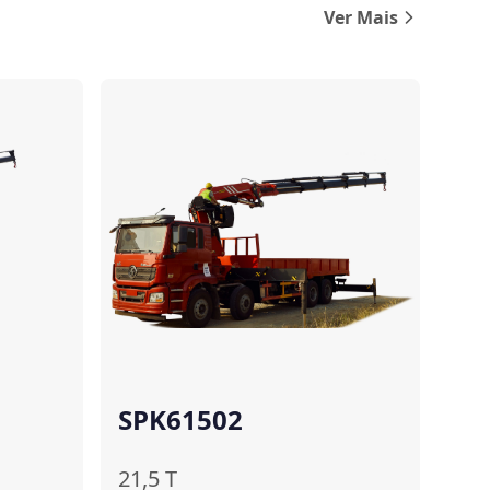
Ver Mais
Comparar
Comparar
SPK61502
21,5
T