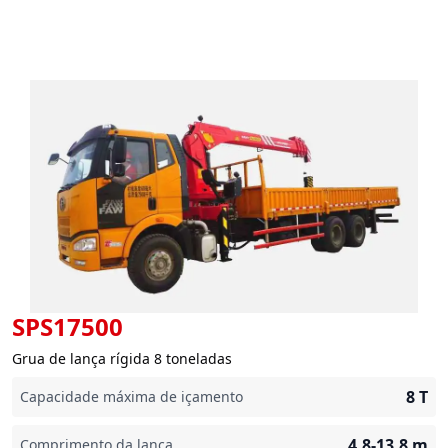
SPS17500
Grua de lança rígida 8 toneladas
8
T
Capacidade máxima de içamento
4.8-13.8
m
Comprimento da lança