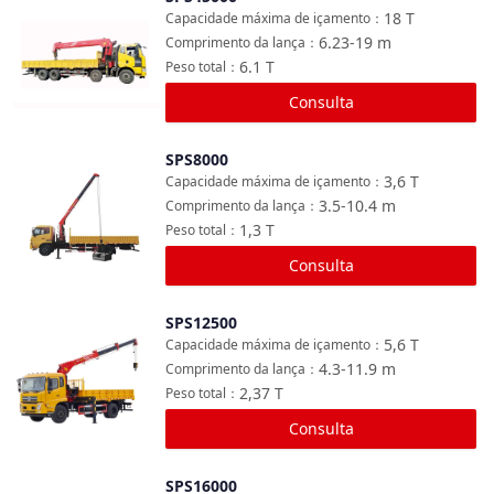
Comparar
18
T
Capacidade máxima de içamento
：
6.23-19
m
Comprimento da lança
：
6.1
T
Peso total
：
Consulta
SPS8000
Comparar
3,6
T
Capacidade máxima de içamento
：
3.5-10.4
m
Comprimento da lança
：
1,3
T
Peso total
：
Consulta
SPS12500
Comparar
5,6
T
Capacidade máxima de içamento
：
4.3-11.9
m
Comprimento da lança
：
2,37
T
Peso total
：
Consulta
SPS16000