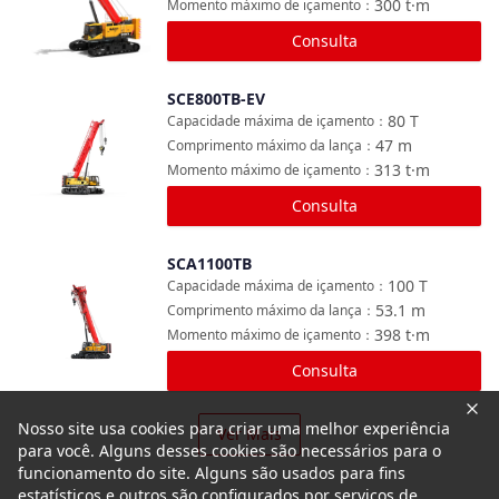
300
t·m
Momento máximo de içamento
：
Consulta
SCE800TB-EV
Comparar
80
T
Capacidade máxima de içamento
：
47
m
Comprimento máximo da lança
：
313
t·m
Momento máximo de içamento
：
Consulta
SCA1100TB
Comparar
100
T
Capacidade máxima de içamento
：
53.1
m
Comprimento máximo da lança
：
398
t·m
Momento máximo de içamento
：
Consulta
Nosso site usa cookies para criar uma melhor experiência
Ver Mais
para você. Alguns desses cookies são necessários para o
funcionamento do site. Alguns são usados para fins
estatísticos e outros são configurados por serviços de