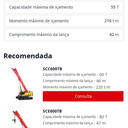
Capacidade máxima de içamento
55
T
Momento máximo de içamento
216
t·m
Comprimento máximo da lança
42
m
Recomendada
SCC600TB
Comparar
60
T
Capacidade máxima de içamento
：
46
m
Comprimento máximo da lança
：
220
t·m
Momento máximo de içamento
：
Consulta
SCE800TB
Comparar
80
T
Capacidade máxima de içamento
：
47
m
Comprimento máximo da lança
：