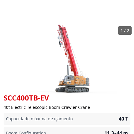
1
/
2
SCC400TB-EV
40t Electric Telescopic Boom Crawler Crane
40
T
Capacidade máxima de içamento
11.3~44
m
Boom Configuration