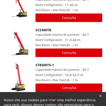
11-43
m
Boom Configuration
：
/
m
Max Boom + Max Fixed Jib
：
Consulta
SCE400TB
Comparar
40
T
Capacidade máxima de içamento
：
11.3-44
m
Boom Configuration
：
/
m
Max Boom + Max Fixed Jib
：
Consulta
STB300T5-1
Comparar
30
T
Capacidade máxima de içamento
：
10.9-42.5
m
Boom Configuration
：
/
m
Max Boom + Max Fixed Jib
：
Consulta
Nosso site usa cookies para criar uma melhor experiência
Ver Mais
para você. Alguns desses cookies são necessários para o