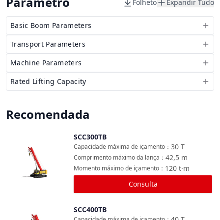
Parâmetro
Folheto
Expandir Tudo
Basic Boom Parameters
Transport Parameters
Machine Parameters
Rated Lifting Capacity
Recomendada
SCC300TB
Comparar
30
T
Capacidade máxima de içamento
：
42,5
m
Comprimento máximo da lança
：
120
t·m
Momento máximo de içamento
：
Consulta
SCC400TB
Comparar
40
T
Capacidade máxima de içamento
：