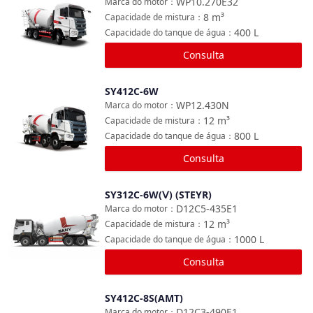
WP10.270E32
Marca do motor
：
8
m³
Capacidade de mistura
：
400
L
Capacidade do tanque de água
：
Consulta
SY412C-6W
Comparar
WP12.430N
Marca do motor
：
12
m³
Capacidade de mistura
：
800
L
Capacidade do tanque de água
：
Consulta
SY312C-6W(Ⅴ) (STEYR)
Comparar
D12C5-435E1
Marca do motor
：
12
m³
Capacidade de mistura
：
1000
L
Capacidade do tanque de água
：
Consulta
SY412C-8S(AMT)
Comparar
D12C3-490E1
Marca do motor
：