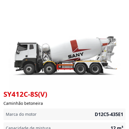
SY412C-8S(V)
Caminhão betoneira
D12C5-435E1
Marca do motor
12
m³
Capacidade de mistura