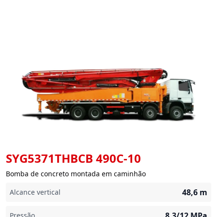
SYG5371THBCB 490C-10
Bomba de concreto montada em caminhão
48,6
m
Alcance vertical
8,3/12
MPa
Pressão