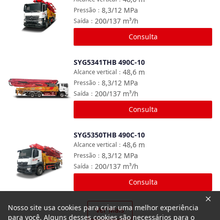
8,3/12
MPa
Pressão
：
200/137
m³/h
Saída
：
Consulta
SYG5341THB 490C-10
Comparar
48,6
m
Alcance vertical
：
8,3/12
MPa
Pressão
：
200/137
m³/h
Saída
：
Consulta
SYG5350THB 490C-10
Comparar
48,6
m
Alcance vertical
：
8,3/12
MPa
Pressão
：
200/137
m³/h
Saída
：
Consulta
Nosso site usa cookies para criar uma melhor experiência
Ver Mais
para você. Alguns desses cookies são necessários para o