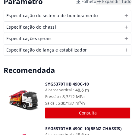
Parâmetro
Folheto
Expandir Tudo
Especificação do sistema de bombeamento
Especificação do chassi
Especificações gerais
Especificação de lança e estabilizador
Recomendada
SYG5370THB 490C-10
Comparar
48,6
m
Alcance vertical
：
8,3/12
MPa
Pressão
：
200/137
m³/h
Saída
：
Consulta
SYG5370THB 490C-10(BENZ CHASSIS)
Comparar
48,6
m
Alcance vertical
：