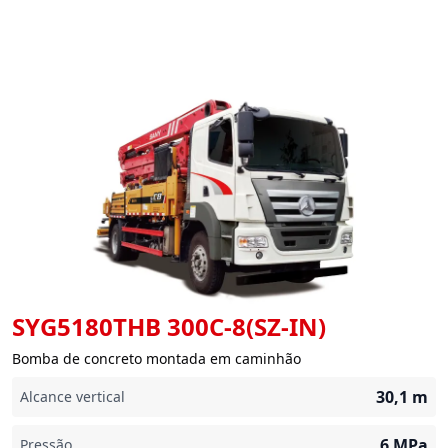
SYG5180THB 300C-8(SZ-IN)
Bomba de concreto montada em caminhão
30,1
m
Alcance vertical
6
MPa
Pressão