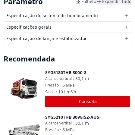
Parâmetro
Folheto
Expandir Tudo
Especificação do sistema de bombeamento
Especificações gerais
Especificação de lança e estabilizador
Recomendada
SYG5180THB 300C-8
Comparar
30,1
m
Alcance vertical
：
6
MPa
Pressão
：
101
m³/h
Saída
：
Consulta
SYG5210THB 30V8(SZ-AUS)
Comparar
30,1
m
Alcance vertical
：
6
MPa
Pressão
：