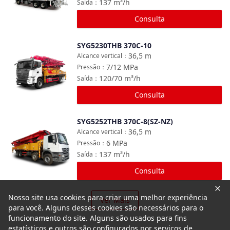
137
m³/h
Saída
：
Consulta
SYG5230THB 370C-10
Comparar
36,5
m
Alcance vertical
：
7/12
MPa
Pressão
：
120/70
m³/h
Saída
：
Consulta
SYG5252THB 370C-8(SZ-NZ)
Comparar
36,5
m
Alcance vertical
：
6
MPa
Pressão
：
137
m³/h
Saída
：
Consulta
Nosso site usa cookies para criar uma melhor experiência
Ver Mais
para você. Alguns desses cookies são necessários para o
funcionamento do site. Alguns são usados para fins
estatísticos e outros são configurados por serviços de