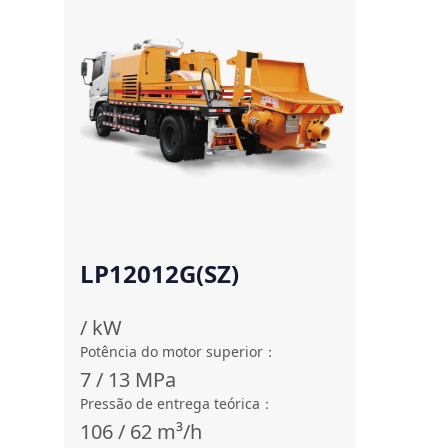
LP12012G(SZ)
/
kW
Potência do motor superior
：
7 / 13
MPa
Pressão de entrega teórica
：
106 / 62
m³/h