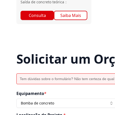
Saída de concreto teórica
：
Consulta
Saiba Mais
Solicitar um O
Tem dúvidas sobre o formulário? Não tem certeza de qual
Equipamento
*
Bomba de concreto