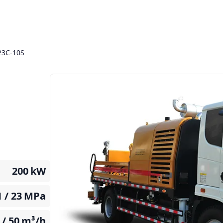
23C-10S
200
kW
 / 23
MPa
 / 50
m³/h