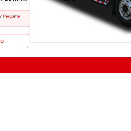
o?
Pergunte
to