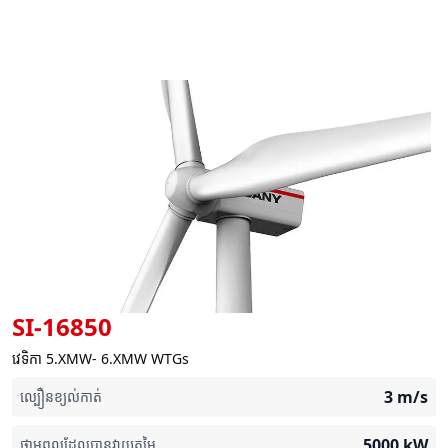
SI-16850
វេទិកា 5.XMW- 6.XMW WTGs
3
m/s
ល្បឿនខ្យល់កាត់
5000
kW
ថាមពលដែលបានវាយតម្លៃ