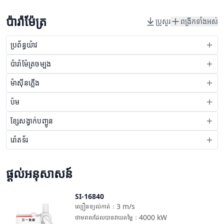
ប៉ារ៉ាម៉ែត្រ
ប្រូសួរ
ពង្រីកទាំងអស់
ប្រព័ន្ធយ៉ាវ
ប៉ារ៉ាម៉ែត្រចម្បង
ម៉ាស៊ីនភ្លើង
ប៉ម
ខ្សែសង្វាក់បញ្ជូន
រ៉ោតទ័រ
ផ្តល់អនុសាសន៍
SI-16840
ប្រៀបធៀប
3
m/s
ល្បឿនខ្យល់កាត់
：
4000
kW
ថាមពលដែលបានវាយតម្លៃ
：