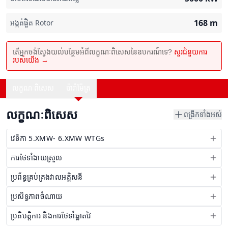
168
m
អង្កត់ផ្ចិត Rotor
តើអ្នកចង់ស្វែងយល់បន្ថែមអំពីលក្ខណៈពិសេសនៃឧបករណ៍ទេ?
សួរជំនួយការ
របស់យើង →
លក្ខណៈពិសេស
ប៉ារ៉ាម៉ែត្រ
លក្ខណៈពិសេស
ពង្រីកទាំងអស់
វេទិកា 5.XMW- 6.XMW WTGs
ការថែទាំងាយស្រួល
ប្រព័ន្ធគ្រប់គ្រងវាលអគ្គិសនី
ប្រសិទ្ធភាពចំណាយ
ប្រតិបត្តិការ និងការថែទាំឆ្លាតវៃ