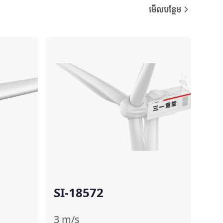
មើលបន្ថែម
ប្រៀបធៀប
ប្រៀបធៀប
SI-18572
3
m/s