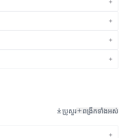
ប្រូសួរ
ពង្រីកទាំងអស់