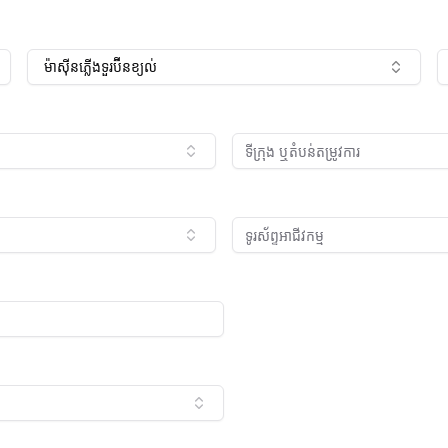
ម៉ាស៊ីនភ្លើងទួរប៊ីនខ្យល់