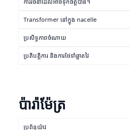
ការរចនាដែលអាចទុកចិត្តបាន។
Transformer នៅក្នុង nacelle
ប្រសិទ្ធភាពចំណាយ
ប្រតិបត្តិការ និងការថែទាំឆ្លាតវៃ
ប៉ារ៉ាម៉ែត្រ
ប្រព័ន្ធយ៉ាវ