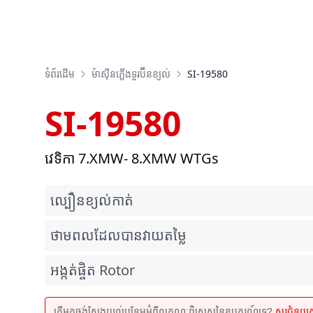
ទំព័រដើម
ម៉ាស៊ីនភ្លើងទួរប៊ីនខ្យល់
SI-19580
SI-19580
វេទិកា 7.XMW- 8.XMW WTGs
ល្បឿនខ្យល់កាត់
ថាមពលដែលបានវាយតម្លៃ
អង្កត់ផ្ចិត Rotor
តើអ្នកចង់ស្វែងយល់បន្ថែមអំពីលក្ខណៈពិសេសនៃឧបករណ៍ទេ?
សួរជំនួយ