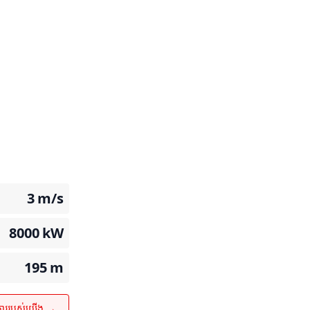
3
m/s
8000
kW
195
m
ការរបស់យើង →