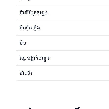
ប៉ារ៉ាម៉ែត្រចម្បង
ម៉ាស៊ីនភ្លើង
ប៉ម
ខ្សែសង្វាក់បញ្ជូន
រ៉ោតទ័រ