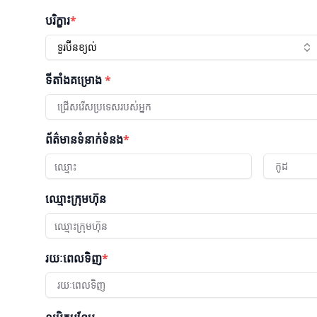
បរិក្ខារ
*
ទួរប៊ីនខ្យល់
ទីតាំងគម្រោង
*
ជ្រើសរើសប្រទេសរបស់អ្នក
ព័ត៌មានទំនាក់ទំនង
*
កូដ
ឈ្មោះក្រុមហ៊ុន
រយៈពេលទិញ
*
រយៈពេលទិញ