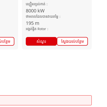
ល្បឿនខ្យល់កាត់
：
8000
kW
ថាមពលដែលបានវាយតម្លៃ
：
195
m
អង្កត់ផ្ចិត Rotor
：
់បន្ថែម
សំណួរ
ស្វែងយល់បន្ថែម