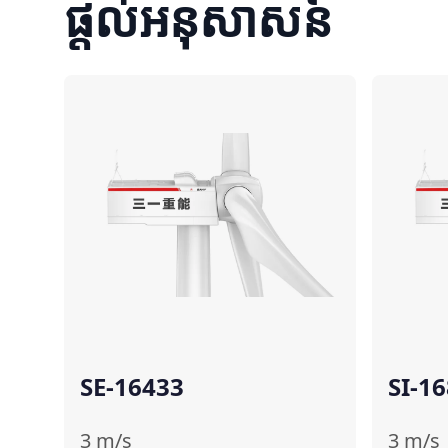
ផ្តល់អនុសាសន៍
ប្រៀបធៀប
SE-16433
SI-1
3
m/s
3
m/s