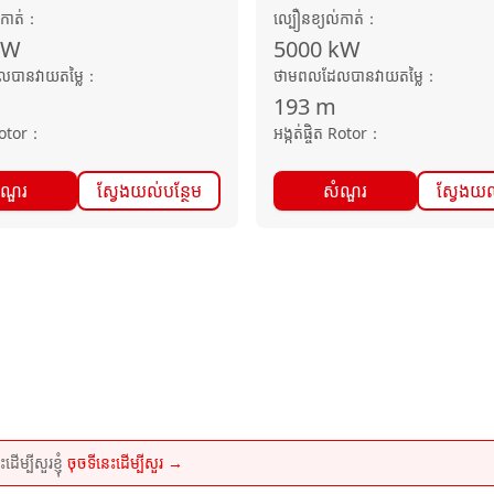
កាត់
：
ល្បឿនខ្យល់កាត់
：
kW
5000
kW
បានវាយតម្លៃ
：
ថាមពលដែលបានវាយតម្លៃ
：
193
m
Rotor
：
អង្កត់ផ្ចិត Rotor
：
ំណួរ
ស្វែងយល់បន្ថែម
សំណួរ
ស្វែងយល
្បីសួរខ្ញុំ
ចុចទីនេះដើម្បីសួរ →