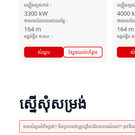
ល្បឿនខ្យល់កាត់
：
ល្បឿនខ្យល់
3300
kW
4000
ថាមពលដែលបានវាយតម្លៃ
：
ថាមពលដែល
164
m
164
m
អង្កត់ផ្ចិត Rotor
：
អង្កត់ផ្ចិត 
សំណួរ
ស្វែងយល់បន្ថែម
ស
ស្នើសុំសម្រង់
មានសំណួរអំពីទម្រង់? មិនប្រាកដថាត្រូវជ្រើសរើសឧបករណ៍ណា? ចុចទីនេះដើម