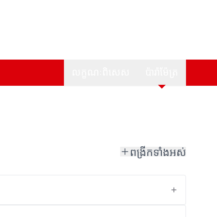
លក្ខណៈពិសេស
ប៉ារ៉ាម៉ែត្រ
ពង្រីកទាំងអស់