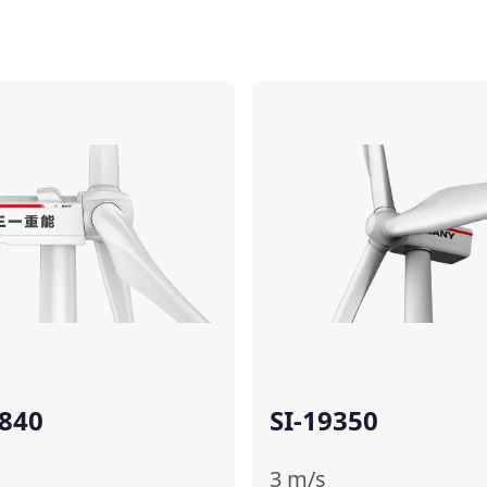
ប្រៀបធៀប
6840
SI-19350
3
m/s