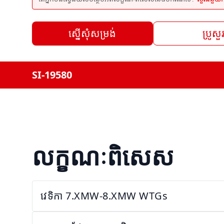
ស្នើសុំសម្រង់
ប្រូសួ
SI-19580
លក្ខណៈពិសេស
វេទិកា 7.XMW-8.XMW WTGs